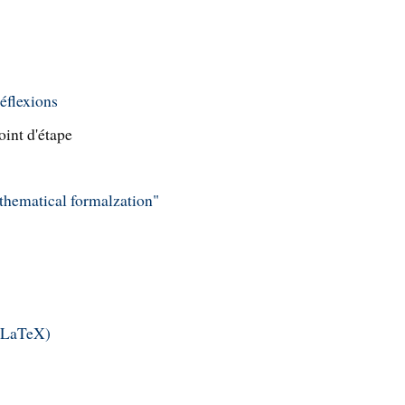
réflexions
oint d'étape
thematical formalzation"
mLaTeX)